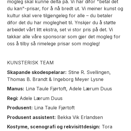
mogleg skal kunne delta på. Vi har difor "betal det
du kan"-prisar, for å nå bredt ut. Vi meiner kunst og
kultur skal vere tilgjengeleg for alle – du betaler
difor det du har moglegheit til. Ynskjer du å støtte
arbeidet vårt litt ekstra, set vi stor pris på det. Vi
takkar alle våre sponsorar som gjer det mogleg for
oss å tilby så rimelege prisar som mogleg!
KUNSTERISK TEAM
Skapande skodespelarar:
Stine R. Svellingen,
Thomas B. Brandt & Ingeborg Meyer Lysne
Manus:
Lina Taule Fjørtoft, Adele Lærum Duus
Regi:
Adele Lærum Duus
Produsent:
Lina Taule Fjørtoft
Produsent assistent:
Bekka Vik Erlandsen
Kostyme, scenografi og rekvisittdesign:
Tora