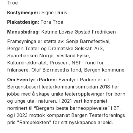
Troe
Kostymesyer:
Signe Duus
Plakatdesign:
Tora Troe
Manusbidrag:
Katrine Lovise Øpstad Fredriksen
Framsyninga er støtta av: Senja Barnefestival,
Bergen Teater og Dramatiske Selskab A/S,
Sparebanken Norge, Vestland Fylke,
Kulturdirektoratet, Proscen, NSF- fond for
frilansere, Oluf Bjørneseths fond, Bergen kommune
Om Eventyr i Parken:
Eventyr i Parken er eit
Bergensbasert teaterkompani som sidan 2018 har
jobba med å skape unike teateropplevingar for born
og unge ute i naturen. I 2021 vart kompaniet
nominert til “Bergens beste barneopplevelse” i BT,
og i 2023 mottok kompaniet Bergen Teaterforenings
pris "Rampeløkten" for sitt nyskapande arbeid.