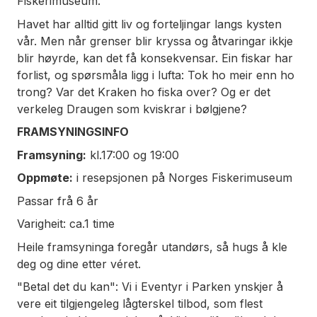
Fiskerimuseum.
Havet har alltid gitt liv og forteljingar langs kysten
vår. Men når grenser blir kryssa og åtvaringar ikkje
blir høyrde, kan det få konsekvensar. Ein fiskar har
forlist, og spørsmåla ligg i lufta: Tok ho meir enn ho
trong? Var det Kraken ho fiska over? Og er det
verkeleg Draugen som kviskrar i bølgjene?
FRAMSYNINGSINFO
Framsyning:
kl.17:00 og 19:00
Oppmøte:
i resepsjonen på Norges Fiskerimuseum
Passar frå 6 år
Varigheit: ca.1 time
Heile framsyninga foregår utandørs, så hugs å kle
deg og dine etter véret.
"Betal det du kan": Vi i Eventyr i Parken ynskjer å
vere eit tilgjengeleg lågterskel tilbod, som flest