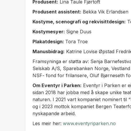
Produsent:
Lina Taule Fjørtoft
Produsent assistent:
Bekka Vik Erlandsen
Kostyme, scenografi og rekvisittdesign:
T
Kostymesyer:
Signe Duus
Plakatdesign:
Tora Troe
Manusbidrag:
Katrine Lovise Øpstad Fredri
Framsyninga er støtta av: Senja Barnefestiv
Selskab A/S, Sparebanken Norge, Vestland F
NSF- fond for frilansere, Oluf Bjørneseth
Om Eventyr i Parken:
Eventyr i Parken er e
sidan 2018 har jobba med å skape unike teat
naturen. I 2021 vart kompaniet nominert til
og i 2023 mottok kompaniet Bergen Teaterfo
nyskapande arbeid.
Les meir her:
www.eventyriparken.no