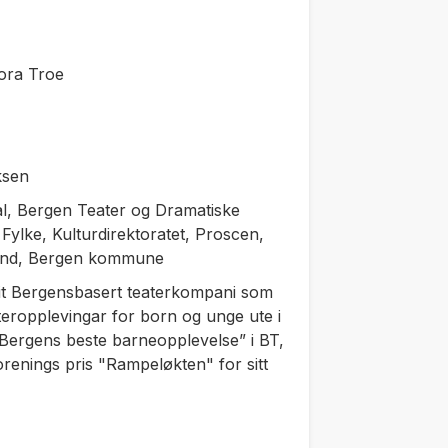
ora Troe
ksen
al, Bergen Teater og Dramatiske
ylke, Kulturdirektoratet, Proscen,
 fond, Bergen kommune
it Bergensbasert teaterkompani som
eropplevingar for born og unge ute i
 “Bergens beste barneopplevelse” i BT,
renings pris "Rampeløkten" for sitt