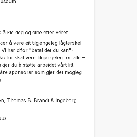
imuseum
å kle deg og dine etter véret.
jer å vere eit tilgjengeleg lågterskel
 Vi har difor "betal det du kan"-
ultur skal vere tilgjengeleg for alle –
kjer du å støtte arbeidet vårt litt
le våre sponsorar som gjer det mogleg
g!
gen, Thomas B. Brandt & Ingeborg
uus