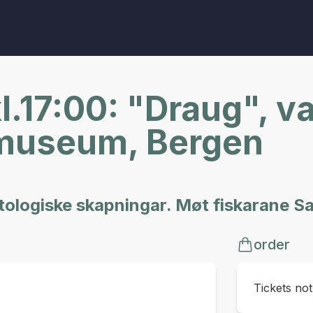
kl.17:00: "Draug", 
imuseum, Bergen
ologiske skapningar. Møt fiskarane Sar
order
Tickets no