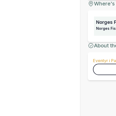
Where's 
Norges 
Norges Fi
About th
Eventyr i P