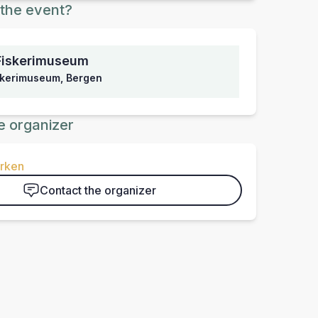
the event?
Fiskerimuseum
skerimuseum, Bergen
e organizer
arken
Contact the organizer