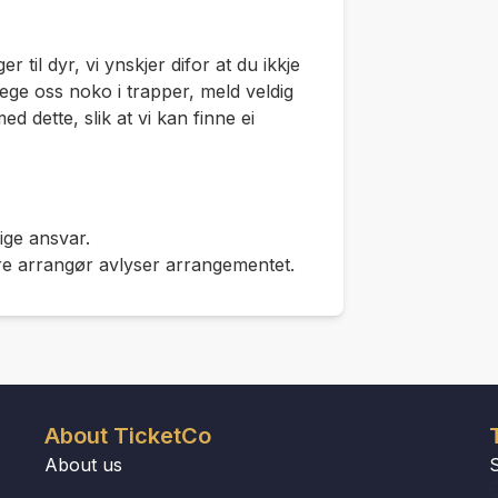
 til dyr, vi ynskjer difor at du ikkje
ge oss noko i trapper, meld veldig
d dette, slik at vi kan finne ei
ige ansvar.
dre arrangør avlyser arrangementet.
About TicketCo
About us