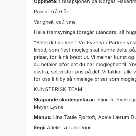
Oppmøte:
i resepsjonen på Norges Fisker
Passar frå 6 år
Varigheit: ca.1 time
Heile framsyninga foregår utandørs, så hugs 
"Betal det du kan": Vi i Eventyr i Parken ynsk
tilbod, som flest mogleg skal kunne delta på.
prisar, for å nå bredt ut. Vi meiner kunst og k
du betaler difor det du har moglegheit til. Yns
ekstra, set vi stor pris på det. Vi takkar al
for oss å tilby så rimelege prisar som mogle
KUNSTERISK TEAM
Skapande skodespelarar:
Stine R. Svellin
Meyer Lysne
Manus:
Lina Taule Fjørtoft, Adele Lærum D
Regi:
Adele Lærum Duus