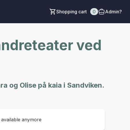
Shopping cart
0
Admin?
vandreteater ved
a og Olise på kaia i Sandviken.
t available anymore